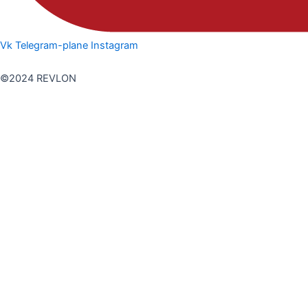
Vk
Telegram-plane
Instagram
Политика конфедициальности
©2024 REVLON
Дарья Кондратенко
Cut&Color Expert международной квалификации
Обучалась в Академиях ASK, T&G, VS
Профессиональный опыт и опыт преподавания более
20 лет
Неоднократное прохождение, а затем и проведение
курсов Train the Trainer - повышение тренерских
квалификаций.
Регулярный опыт разработки и внедрения новых
форматов обучения.
Опыт проведения курсов для преподавателей