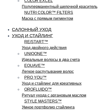
COLOR EXCEL
Полуперманентный щелочной краситель
NUTRI COLOR™ FILTERS
Маска с прямым пигментом
САЛОННЫЙ УХОД
УХОД И СТАЙЛИНГ
RE/START™
Уход двойного действия
UNIQONE™
Идеальные волосы в два счета
EQUAVE™
Легкое распутывание волос
PRO YOU™
Уход и стайлинг для креативных
OROFLUIDO™
Ритуал ухода с аргановым маслом
STYLE MASTERS™
Умное портфолио стайлинга